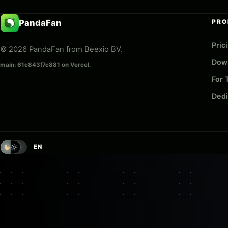
PandaFan
PRO
Pric
© 2026 PandaFan from Beexio BV.
Dow
main: 61c843f7c881 on Vercel.
For
Dedi
EN